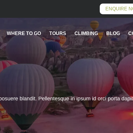
ENQUIRE 
WHERE TO GO
TOURS
CLIMBING
BLOG
C
posuere blandit. Pellentesque in ipsum id orci porta dapi